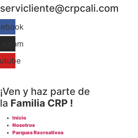
servicliente@crpcali.com
Ir
al
contenido
cebook
tagram
utube
¡Ven y haz parte de
la
Familia CRP !
Inicio
Nosotros
Parques Recreativos