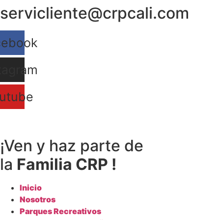
servicliente@crpcali.com
Ir
al
contenido
cebook
tagram
utube
¡Ven y haz parte de
la
Familia CRP !
Inicio
Nosotros
Parques Recreativos