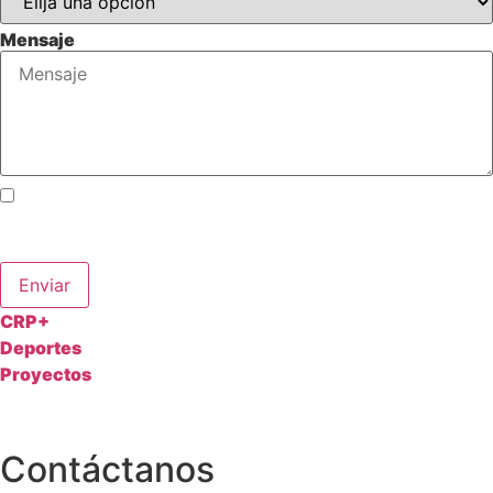
Mensaje
Acepto los términos y condiciones y autorizo el uso de
mis datos personales para fines relacionados con la
inscripción y comunicación de actividades deportivas.
Enviar
CRP+
Deportes
Proyectos
Contáctanos