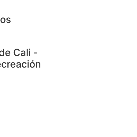
tos
de Cali -
ecreación