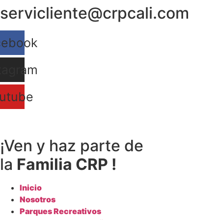
servicliente@crpcali.com
Ir
al
contenido
cebook
tagram
utube
¡Ven y haz parte de
la
Familia CRP !
Inicio
Nosotros
Parques Recreativos