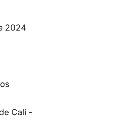
re 2024
tos
de Cali -