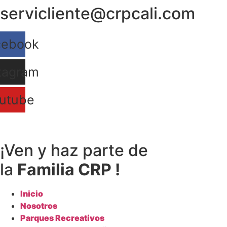
servicliente@crpcali.com
Ir
al
contenido
cebook
tagram
utube
¡Ven y haz parte de
la
Familia CRP !
Inicio
Nosotros
Parques Recreativos