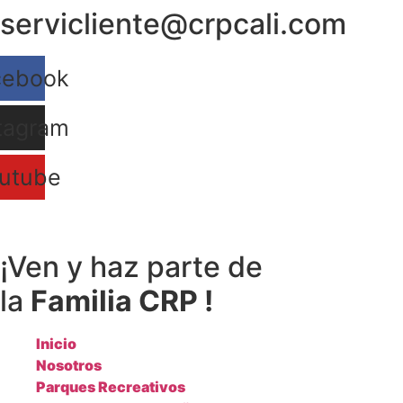
servicliente@crpcali.com
Ir
al
contenido
cebook
tagram
utube
¡Ven y haz parte de
la
Familia CRP !
Inicio
Nosotros
Parques Recreativos